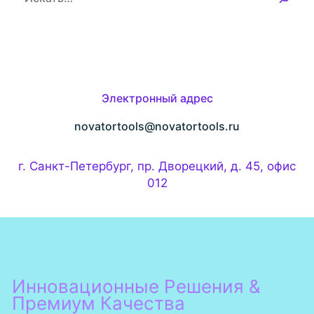
о
и
с
к
Электронный адрес
novatortools@novatortools.ru
г. Санкт-Петербург, пр. Дворецкий, д. 45, офис
012
Инновационные Решения &
Премиум Качества