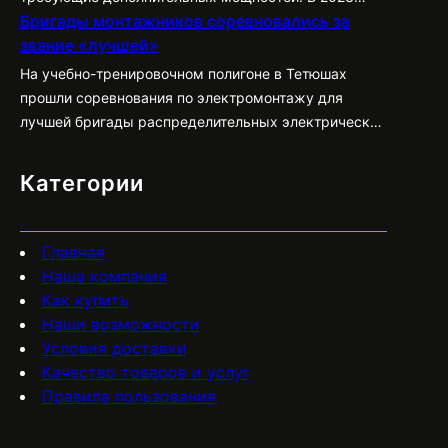
Бригады монтажников соревновались за
году прошли модернизацию электрические сети,
звание «лучшей»
планируется продолжить тенденцию в 2024 году. На
эти цели выделено свыше 8 миллиардов рублей,
На учебно-тренировочном полигоне в Тетюшах
работы имеют хорошие перспективы и поддержку
прошли соревнования по электромонтажу для
извне.
лучшей бригады распределительных электрических
сетей.
Категории
Главная
Наша компания
Как купить
Наши возможности
Условия доставки
Качество товаров и услуг
Правила пользования