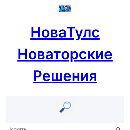
Перейти
к
содержимому
НоваТулс
Новаторские
Решения
П