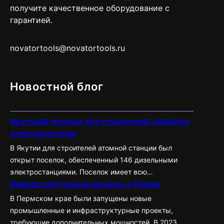
получите качественное оборудование с
гарантией.
novatortools@novatortools.ru
Новостной блог
Якутский поселок для строителей снабдили
электричеством
В Якутии для строителей атомной станции был
открыт поселок, обеспеченный 146 дизельными
электростанциями. Поселок имеет всю
Инфраструктурные проекты в Перми
необходимую инфраструктуру, включая
администрацию, общежития, медицинский пункт,
В Пермском крае были запущены новые
баню и магазины.
промышленные и инфраструктурные проекты,
требующие дополнительных мощностей. В 2023