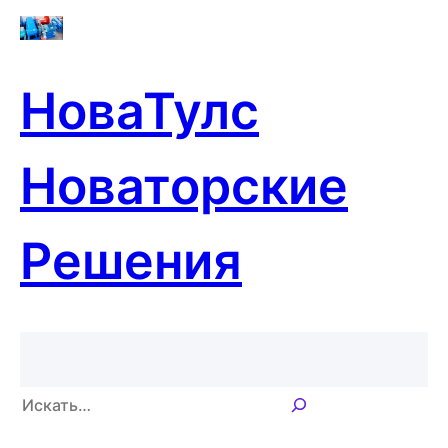
Перейти
к
содержимому
НоваТулс
Новаторские
Решения
П
о
и