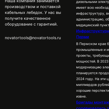
Наша компания занимается
дизельными элект
производством и поставкой
имеет всю необхо
кабельных лебедок. У нас вы
инфраструктуру, в
получите качественное
администрацию, о
оборудование с гарантией.
медицинский пункт
Инфраструктурн
Перми
novatortools@novatortools.ru
В Пермском крае 
промышленные и и
проекты, требующ
мощностей. В 2023
модернизацию элек
планируется продо
2024 году. На эти
миллиардов рублей
хорошие перспект
извне.
Бригады монта
соревновались з