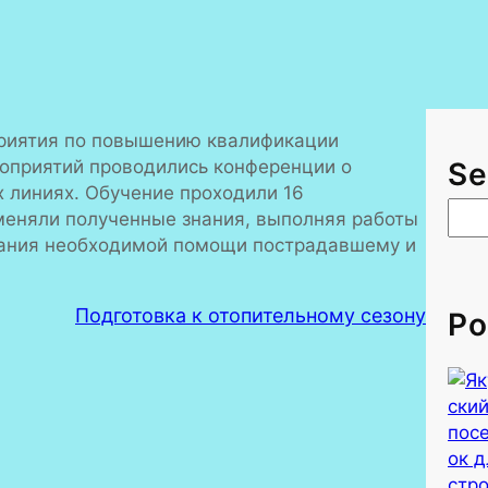
приятия по повышению квалификации
роприятий проводились конференции о
Se
 линиях. Обучение проходили 16
S
именяли полученные знания, выполняя работы
e
азания необходимой помощи пострадавшему и
a
r
Подготовка к отопительному сезону
c
Po
h