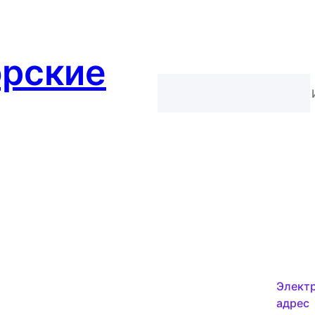
орские
Элект
адрес