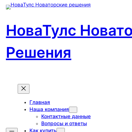
Перейти
к
содержимому
НоваТулс Новат
Решения
Главная
Наша компания
Контактные данные
Вопросы и ответы
Как купить