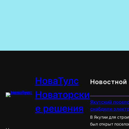
НоваТулс
Новостной 
Новаторски
Якутский посело
е решения
снабдили элект
В Якутии для стро
был открыт посело