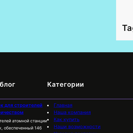
Ta
блог
Категории
к для строителей
Главная
ричеством
Наша компания
Как купить
ителей атомной станции
Наши возможности
к, обеспеченный 146