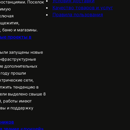
Условия доставки
ростанциями. Поселок
Качество товаров и услуг
димую
Правила пользования
ключая
бщежития,
, баню и магазины.
ые проекты в
были запущены новые
нфраструктурные
ие дополнительных
 году прошли
трические сети,
лжить тенденцию в
 цели выделено свыше 8
, работы имеют
ивы и поддержку
жников
а звание «лучшей»