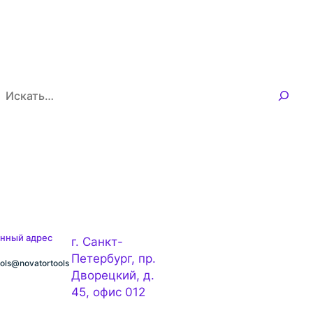
П
о
и
с
к
нный адрес
г. Санкт-
Петербург, пр.
ools@novatortools
Дворецкий, д.
45, офис 012