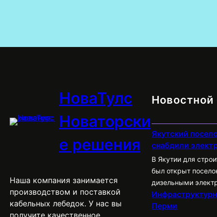
НоваТулс
Новостной 
Новаторски
Якутский посело
е решения
снабдили элект
В Якутии для стро
был открыт посело
Наша компания занимается
дизельными элект
производством и поставкой
Инфраструктурн
имеет всю необхо
кабельных лебедок. У нас вы
Перми
инфраструктуру, в
получите качественное