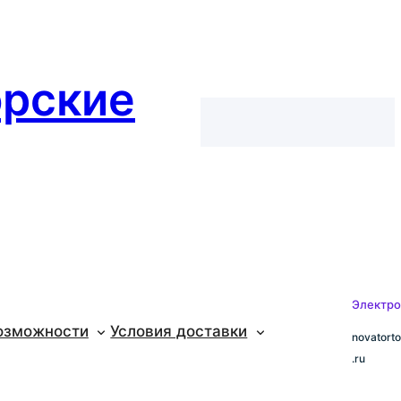
орские
Электро
озможности
Условия доставки
novatort
.ru