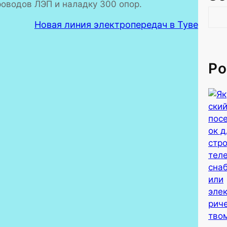
роводов ЛЭП и наладку 300 опор.
S
Новая линия электропередач в Туве
e
a
r
c
Po
h