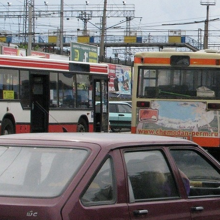
тенденцию в 2024 году. На
эти цели выделено свыше 8
миллиардов рублей, работы
имеют хорошие перспективы
и поддержку извне.