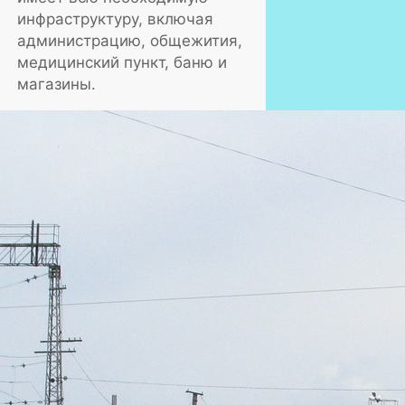
инфраструктуру, включая
администрацию, общежития,
медицинский пункт, баню и
магазины.
Инфраструктурные
проекты в Перми
В Пермском крае были
запущены новые
промышленные и
инфраструктурные проекты,
требующие дополнительных
мощностей. В 2023 году
прошли модернизацию
электрические сети,
планируется продолжить