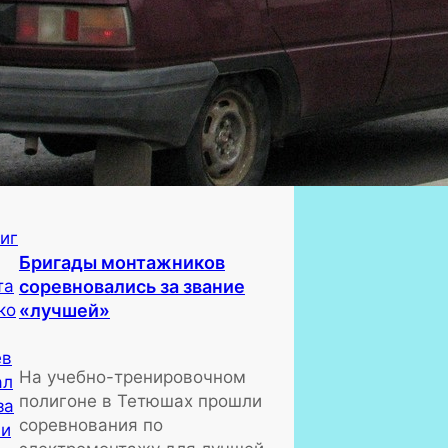
Бригады монтажников
соревновались за звание
«лучшей»
На учебно-тренировочном
полигоне в Тетюшах прошли
соревнования по