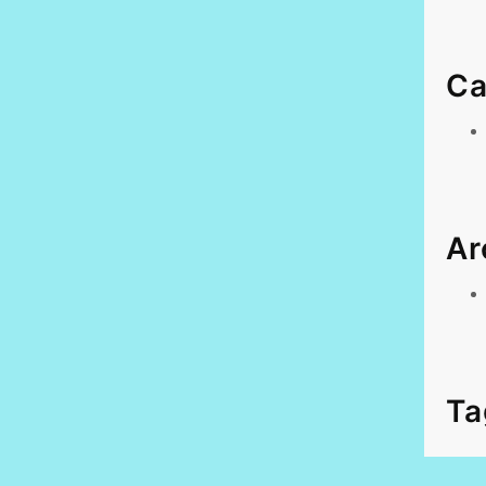
Ca
Ar
Ta