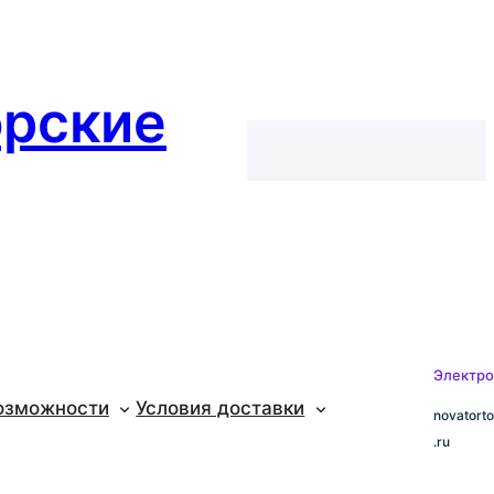
орские
Электро
озможности
Условия доставки
novatort
.ru