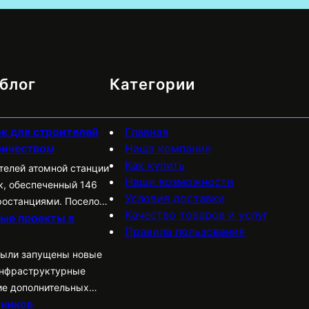
блог
Категории
к для строителей
Главная
ричеством
Наша компания
Как купить
ителей атомной станции
Наши возможности
к, обеспеченный 146
Условия доставки
ростанциями. Поселок
Качество товаров и услуг
ые проекты в
димую
Правила пользования
ключая
бщежития,
были запущены новые
, баню и магазины.
нфраструктурные
ие дополнительных
жников
 году прошли