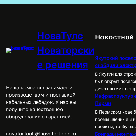
НоваТулс
Новостной 
Новаторски
Якутский посело
е решения
снабдили элект
В Якутии для стро
был открыт посело
Наша компания занимается
дизельными элект
производством и поставкой
Инфраструктурн
имеет всю необхо
кабельных лебедок. У нас вы
Перми
инфраструктуру, в
получите качественное
администрацию, о
В Пермском крае 
оборудование с гарантией.
медицинский пункт
промышленные и и
проекты, требующ
novatortools@novatortools.ru
Бригады монта
мощностей. В 2023