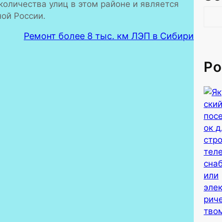
количества улиц в этом районе и является
S
ой России.
e
Ремонт более 8 тыс. км ЛЭП в Сибири
a
r
c
Po
h