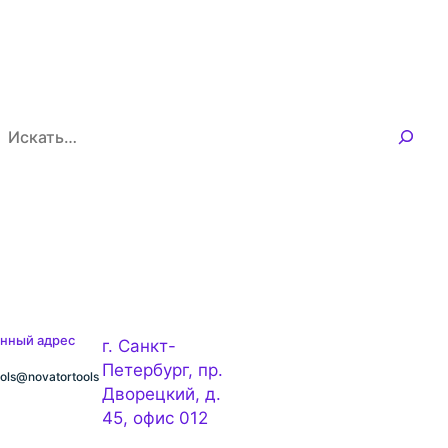
П
о
и
с
к
нный адрес
г. Санкт-
Петербург, пр.
ools@novatortools
Дворецкий, д.
45, офис 012