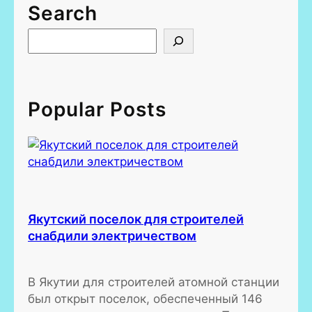
Search
S
e
a
r
c
Popular Posts
h
Якутский поселок для строителей
снабдили электричеством
В Якутии для строителей атомной станции
был открыт поселок, обеспеченный 146