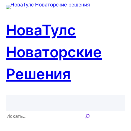
Перейти
к
содержимому
НоваТулс
Новаторские
Решения
П
о
и