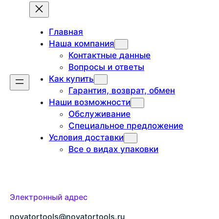
с
к
Главная
Наша компания
Контактные данные
Вопросы и ответы
Как купить
Гарантия, возврат, обмен
Наши возможности
Обслуживание
Специальное предложение
Условия доставки
Все о видах упаковки
Электронный адрес
novatortools@novatortools.ru